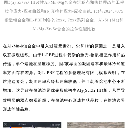
图3(a) Zr/Sc/ Hf改性Al-Mn-Mg合金在沉积态和热处理态的工程
拉伸应力-应变曲线和(b)真拉伸应力-应变曲线, (c)与2024,7075
锻造铝合金和L-PBF制备的2xxx, 7xxx系列合金、Al-Si (Mg)和
Al-Mg-Zr-Sc合金的拉伸性能比较
在Al-Mn-Mg合金中引入过渡元素Zr、Sc和Hf的原因之一是引入
双态微观组织。由于L-PBF过程中复杂的激光-物质相互作用和热
传递，单个熔池在温度梯度、固/液界面的凝固速率和最终冷却速
率方面存在差异。对L-PBF过程的多物理场有限元模拟表明，在
熔池边界处，凝固速率和冷却速率较低，并且朝着熔池中心不断
增加。这导致在熔池边界优先形成初生Al
(Sc,Zr,Hf)相，从而导
3
致明显的双态微观组织，在熔池中心形成柱状晶粒，在熔池边界
形成等轴晶粒。