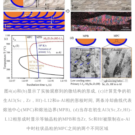
图4(a)和(b)显示了实验观察到的微结构的形成, (c)计算竞争的初
生Al3(Sc，Zr，Hf)-L12和α-Al相的形核时间, 两条冷却曲线代表
熔池中心(MPC)和熔池边界(MPB), (d)当存在初生Al3(Sc,Zr,Hf)-
L12相形成时显示等轴晶粒的MPB和当Zr, Sc和Hf被限制在α-Al
中时柱状晶粒的MPC之间的两个不同区域