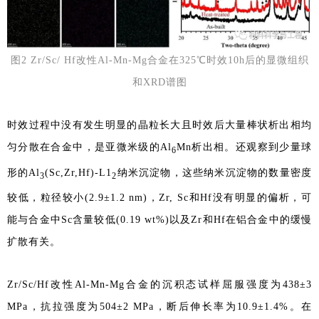
图2 Zr/Sc/ Hf改性Al-Mn-Mg合金在325℃时效10h后的显微组织
和XRD谱图
时效过程中没有发生明显的晶粒长大且时效后大量棒状析出相均
匀分散在合金中，是亚微米级的Al
Mn析出相。还观察到少量球
6
形的Al
(Sc,Zr,Hf)-L1
纳米沉淀物，这些纳米沉淀物的数量密度
3
2
较低，粒径较小(2.9±1.2 nm)，Zr, Sc和Hf没有明显的偏析，可
能与合金中Sc含量较低(0.19 wt%)以及Zr和Hf在铝合金中的缓慢
扩散有关。
Zr/Sc/Hf改性Al-Mn-Mg合金的沉积态试样屈服强度为438±3
MPa，抗拉强度为504±2 MPa，断后伸长率为10.9±1.4%。在