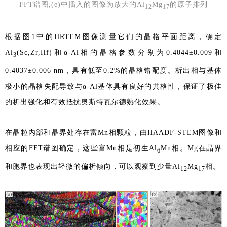
FFT谱图,(e)中插入的图像为放大的Al
Mg
的原子排列
12
17
根据图1中的HRTEM图像测量它们的晶格平面距离，确定
Al
(Sc,Zr,Hf)和α-Al相的晶格参数分别为0.4044±0.009和
3
0.4037±0.006 nm，具有低至0.2%的晶格错配度。析出相与基体
极小的晶格失配导致与α-Al基体具有良好的共格性，保证了极佳
的析出强化和有效抵抗奥斯特瓦尔德熟化效果。
在晶粒内部和晶界处存在富Mn相颗粒，由HAADF-STEM图像和
相应的FFT谱图确定，这些富Mn相是初生Al
Mn相。Mg在晶界
6
和胞界也表现出轻微的偏析倾向，可以观察到少量Al
Mg
相。
12
17