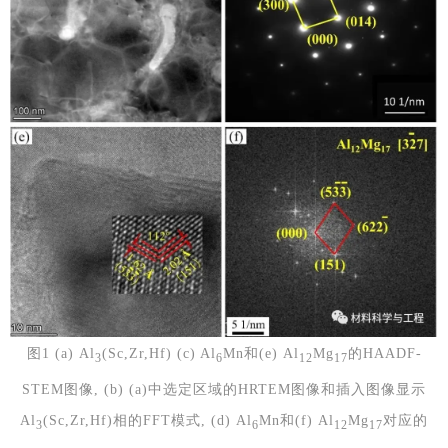
图1 (a) Al
(Sc,Zr,Hf) (c) Al
Mn和(e) Al
Mg
的HAADF-
3
6
12
17
STEM图像, (b) (a)中选定区域的HRTEM图像和插入图像显示
Al
(Sc,Zr,Hf)相的FFT模式, (d) Al
Mn和(f) Al
Mg
对应的
3
6
12
17