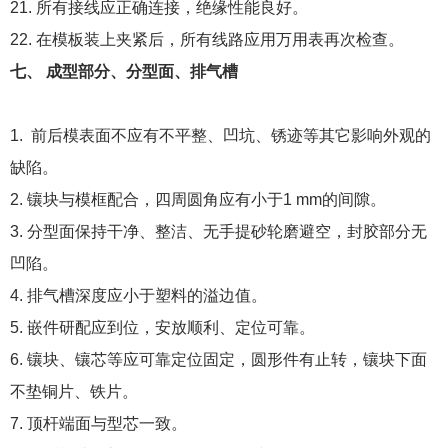
21. 所有接线应正确连接，绝缘性能良好。
22. 在模板装上夹紧后，所有线路应用万用表再次检查。
七、 成型部分、分型面、排气槽
1. 前后模表面不应有不平整、凹坑、锈迹等其它影响外观的
缺陷。
2. 镶块与模框配合，四周圆角应有小于1 mm的间隙。
3. 分型面保持干净、整洁、无手提砂轮磨避空，封胶部分无
凹陷。
4. 排气槽深度应小于塑料的溢边值。
5. 嵌件研配应到位，安放顺利、定位可靠。
6. 镶块、镶芯等应可靠定位固定，圆形件有止转，镶块下面
不垫铜片、铁片。
7. 顶杆端面与型芯一致。