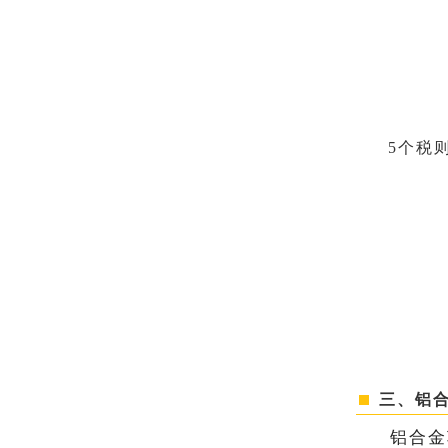
5个税
三、铝合
铝合金