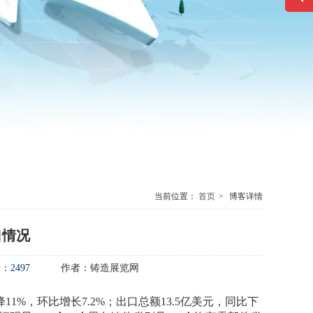
联系方式
电话热线
19876838336
当前位置：
首页
>
博客详情
口情况
量：
2497
作者：
铸造展览网
11%，环比增长7.2%；出口总额13.5亿美元，同比下