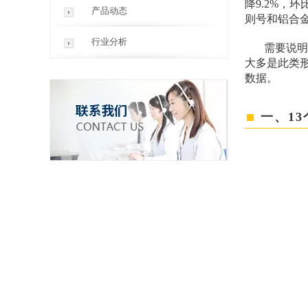
降9.2%，
产品动态
则号和铝合
行业分析
需要说明
大多是此类
数据。
一、1