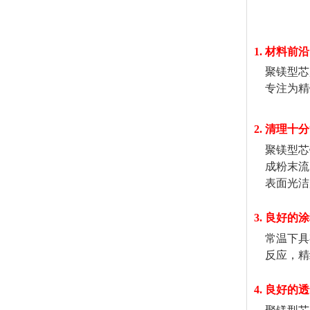
1.
材料前沿
聚镁型芯历
专注为精
2. 清理
聚镁型芯铸
成粉末流
表面光洁
3. 良好的
常温下具
反应，精
4. 良好的