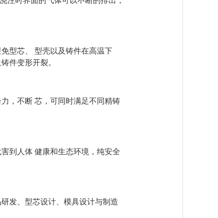
浇注时界面的气体可以不断的
排
出，
免型芯、 型壳以及铸件在高温下
止铸件变形开裂。
力，不断 芯，可同时满足不同
精铸
害到人体 健康和生态环境，
纯
安全
品研发、型芯设计、模具设计与
制
造