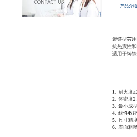
产品介
聚镁型芯用
抗热震性和
适用于铸铁
1.
耐火度
2.
体密度2
3.
最小成型
4.
线性收缩
5.
尺寸精度±
6.
表面粗糙